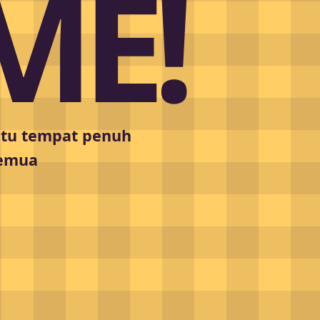
ME!
satu tempat penuh
semua